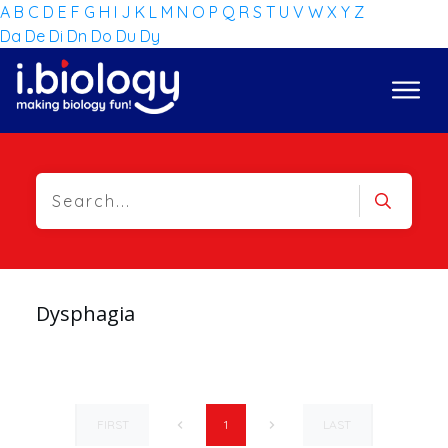
A
B
C
D
E
F
G
H
I
J
K
L
M
N
O
P
Q
R
S
T
U
V
W
X
Y
Z
Da
De
Di
Dn
Do
Du
Dy
Dysphagia
FIRST
LAST
1