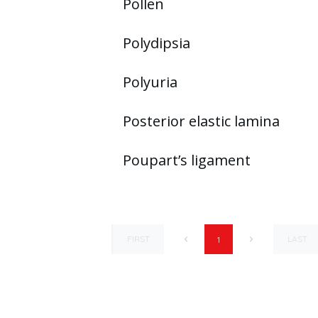
Pollen
Polydipsia
Polyuria
Posterior elastic lamina
Poupart’s ligament
FIRST
LAST
1