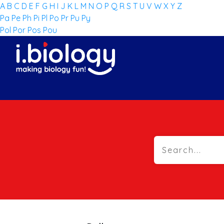
A
B
C
D
E
F
G
H
I
J
K
L
M
N
O
P
Q
R
S
T
U
V
W
X
Y
Z
Pa
Pe
Ph
Pi
Pl
Po
Pr
Pu
Py
Pol
Por
Pos
Pou