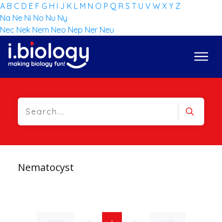
A
B
C
D
E
F
G
H
I
J
K
L
M
N
O
P
Q
R
S
T
U
V
W
X
Y
Z
Na
Ne
Ni
No
Nu
Ny
Nec
Nek
Nem
Neo
Nep
Ner
Neu
Nematocyst